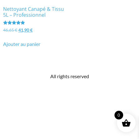
Nettoyant Canapé & Tissu
5L – Professionnel
Note
46,65
€
41,90
€
4.95
sur 5
Ajouter au panier
All rights reserved
0